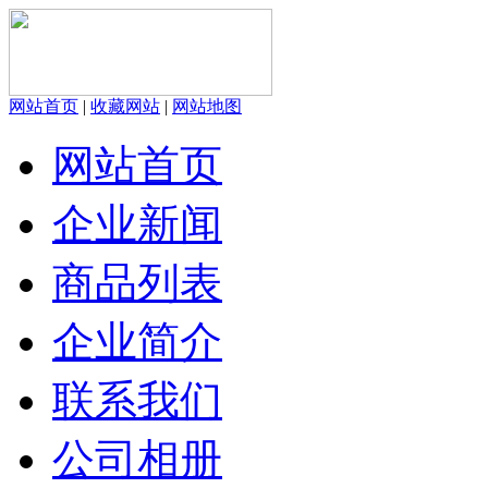
网站首页
|
收藏网站
|
网站地图
网站首页
企业新闻
商品列表
企业简介
联系我们
公司相册