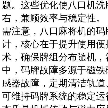
题。这些优化使八口机洗
右，兼顾效率与稳定性。
需注意，八口麻将机的码
计，核心在于提升使用便
术，确保牌组分布随机，
中，码牌故障多源于磁铁
感器故障，定期清洁轨道
可维持码牌系统的稳定运