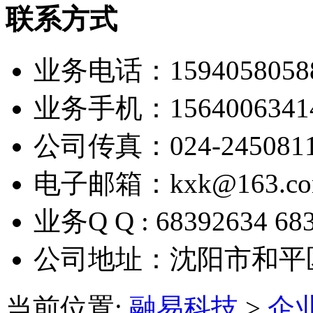
联系方式
业务电话：1594058058
业务手机：1564006341
公司传真：024-245081
电子邮箱：kxk@163.c
业务Q Q : 68392634 68
公司地址：沈阳市和平
当前位置:
融易科技
>
企