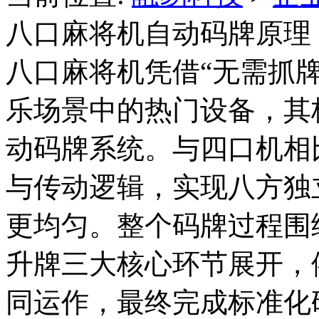
八口麻将机自动码牌原理
八口麻将机凭借“无需抓
乐场景中的热门设备，其
动码牌系统。与四口机相
与传动逻辑，实现八方独
更均匀。整个码牌过程围
升牌三大核心环节展开，
同运作，最终完成标准化