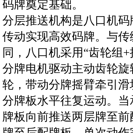
码牌奠定基础。
分层推送机构是八口机码
传动实现高效码牌。与传
同，八口机采用“齿轮组+
分牌电机驱动主动齿轮旋
轮，带动分牌摇臂牵引滑
分牌板水平往复运动。当
牌板向前推送两层牌至前
牌至后配牌板，单次动作