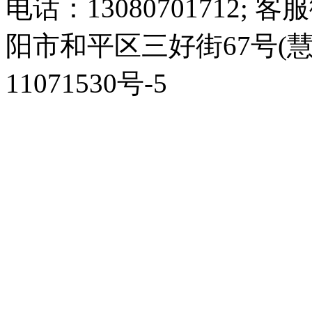
电话：13080701712; 客
阳市和平区三好街67号(慧园
11071530号-5